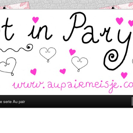
.com
e serie Au pair
2