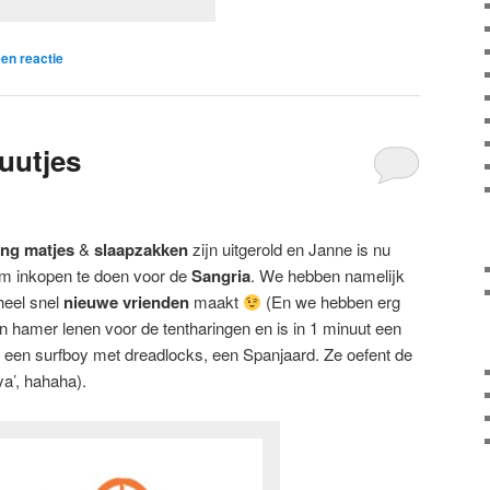
en reactie
uutjes
ting matjes
&
slaapzakken
zijn uitgerold en Janne is nu
m inkopen te doen voor de
Sangria
. We hebben namelijk
heel snel
nieuwe vrienden
maakt
(En we hebben erg
n hamer lenen voor de tentharingen en is in 1 minuut een
p een surfboy met dreadlocks, een Spanjaard. Ze oefent de
ya’, hahaha).