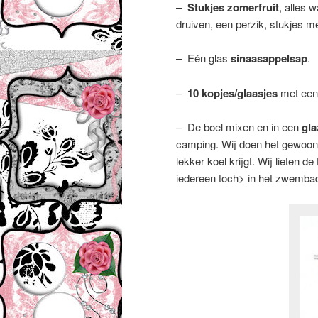
–
Stukjes zomerfruit
, alles 
druiven, een perzik, stukjes 
– Eén glas
sinaasappelsap
.
–
10 kopjes/glaasjes
met een 
– De boel mixen en in een
gla
camping. Wij doen het gewoon 
lekker koel krijgt. Wij lieten 
iedereen toch> in het zwembad