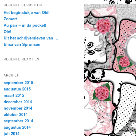
k
RECENTE BERICHTEN
e
Het beginstukje van Olé!
n
Zomer!
Au pair – in da pocket!
Olé!
Uit het schrijversleven van …
Elisa van Spronsen
RECENTE REACTIES
ARCHIEF
september 2015
augustus 2015
maart 2015
december 2014
november 2014
oktober 2014
september 2014
augustus 2014
juli 2014