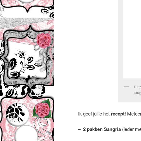
Dit 
sangr
Ik geef jullie het
recept
! Metee
–
2 pakken Sangria
(ieder me