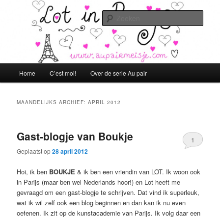
Spring
Spring
Lot in Parijs!
naar
naar
Zoek
de
de
primaire
secundaire
aupairmeisje.com
inhoud
inhoud
Hoofdmenu
Home
C’est moi!
Over de serie Au pair
MAANDELIJKS ARCHIEF:
APRIL 2012
Gast-blogje van Boukje
1
Geplaatst op
28 april 2012
Hoi, ik ben
BOUKJE
& ik ben een vriendin van LOT. Ik woon ook
in Parijs (maar ben wel Nederlands hoor!) en Lot heeft me
gevraagd om een gast-blogje te schrijven. Dat vind ik superleuk,
wat ik wil zelf ook een blog beginnen en dan kan ik nu even
oefenen. Ik zit op de kunstacademie van Parijs. Ik volg daar een