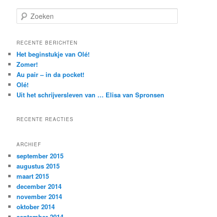
Z
o
e
k
RECENTE BERICHTEN
e
Het beginstukje van Olé!
n
Zomer!
Au pair – in da pocket!
Olé!
Uit het schrijversleven van … Elisa van Spronsen
RECENTE REACTIES
ARCHIEF
september 2015
augustus 2015
maart 2015
december 2014
november 2014
oktober 2014
september 2014