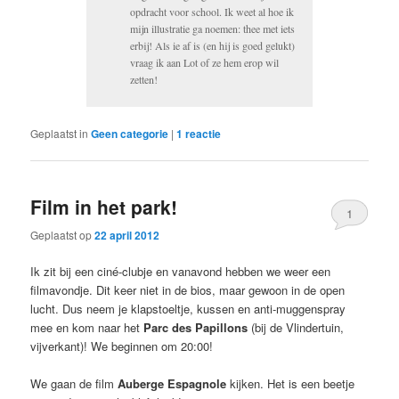
opdracht voor school. Ik weet al hoe ik
mijn illustratie ga noemen: thee met iets
erbij! Als ie af is (en hij is goed gelukt)
vraag ik aan Lot of ze hem erop wil
zetten!
Geplaatst in
Geen categorie
|
1
reactie
Film in het park!
1
Geplaatst op
22 april 2012
Ik zit bij een ciné-clubje en vanavond hebben we weer een
filmavondje. Dit keer niet in de bios, maar gewoon in de open
lucht. Dus neem je klapstoeltje, kussen en anti-muggenspray
mee en kom naar het
Parc des Papillons
(bij de Vlindertuin,
vijverkant)! We beginnen om 20:00!
We gaan de film
Auberge Espagnole
kijken. Het is een beetje