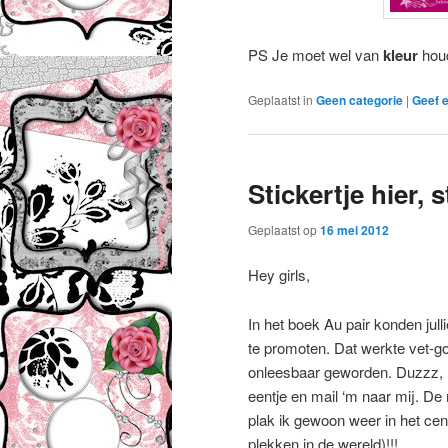
PS Je moet wel van
kleur
hou
Geplaatst in
Geen categorie
|
Geef e
Stickertje hier, 
Geplaatst op
16 mei 2012
Hey girls,
In het boek Au pair konden jull
te promoten. Dat werkte vet-go
onleesbaar geworden. Duzzz,
eentje en mail ‘m naar mij. De 
plak ik gewoon weer in het cent
plekken in de wereld)!!!