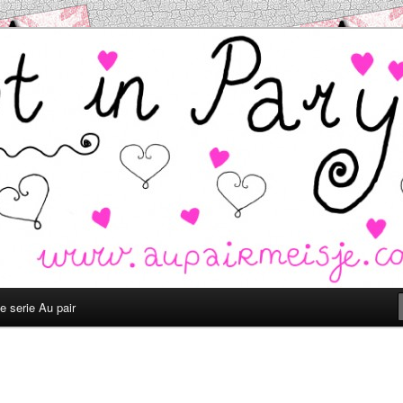
.com
e serie Au pair