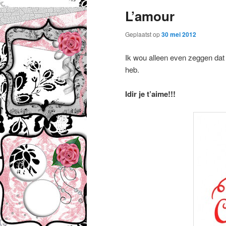
L’amour
Geplaatst op
30 mei 2012
Ik wou alleen even zeggen dat i
heb.
Idir je t’aime!!!