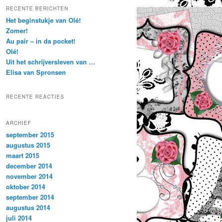
k
RECENTE BERICHTEN
e
Het beginstukje van Olé!
n
Zomer!
Au pair – in da pocket!
Olé!
Uit het schrijversleven van …
Elisa van Spronsen
RECENTE REACTIES
ARCHIEF
september 2015
augustus 2015
maart 2015
december 2014
november 2014
oktober 2014
september 2014
augustus 2014
juli 2014