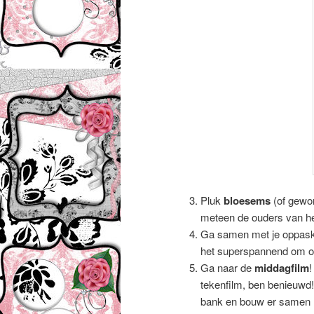
Pluk
bloesems
(of gewon
meteen de ouders van het
Ga samen met je oppask
het superspannend om op 
Ga naar de
middagfilm
!
tekenfilm, ben benieuwd!
bank en bouw er samen m