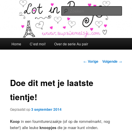
Spring
Lot in Parijs!
naar
Zoek
de
primaire
aupairmeisje.com
inhoud
Hoofdmenu
Home
C’est moi!
Over de serie Au pair
Berichtnavigatie
←
Vorige
Volgende
→
Doe dit met je laatste
tientje!
Geplaatst op
3 september 2014
Koop
in een fourniturenzaakje (of op de rommelmarkt, nog
beter!) alle leuke
knoopjes
die je maar kunt vinden.