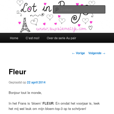
Spring
Lot in Parijs!
naar
Zoek
de
primaire
aupairmeisje.com
inhoud
Hoofdmenu
Home
C’est moi!
Over de serie Au pair
Berichtnavigatie
←
Vorige
Volgende
→
Fleur
Geplaatst op
22 april 2014
Bonjour tout le monde,
In het Frans is ‘bloem’
FLEUR
. En omdat het voorjaar is, leek
het mij wel leuk om mijn bloem-top-3 op te schrijven!